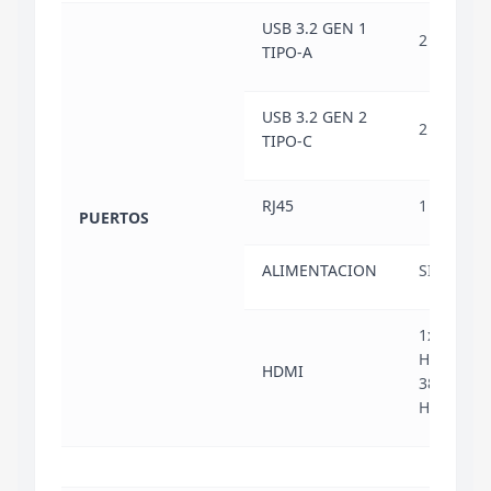
USB 3.2 GEN 1
2
TIPO-A
USB 3.2 GEN 2
2
TIPO-C
RJ45
1
PUERTOS
ALIMENTACION
SI
1x HDMI 1
HASTA
HDMI
3840X216
HZ