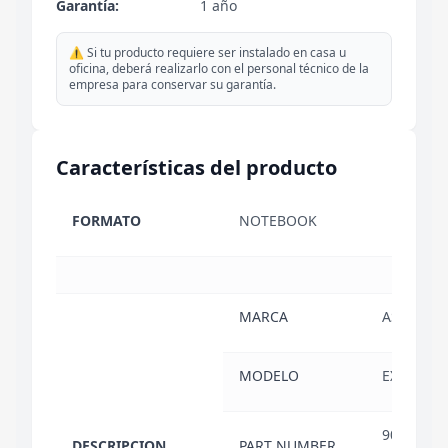
Garantía:
1 año
⚠️ Si tu producto requiere ser instalado en casa u
oficina, deberá realizarlo con el personal técnico de la
empresa para conservar su garantía.
Características del producto
FORMATO
NOTEBOOK
MARCA
ASUS
MODELO
EXPERTB
90NX0881
DESCRIPCION
PART NUMBER