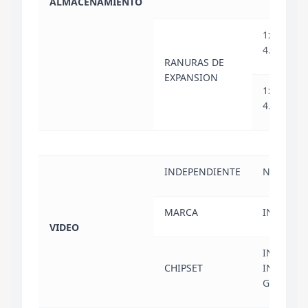
ALMACENAMIENTO
1x M.2 22
4.0x4
RANURAS DE
EXPANSION
1x M.2 22
4.0x4
INDEPENDIENTE
NO
MARCA
INTEL
VIDEO
INTEL
CHIPSET
INTEGRA
GRAPHIC