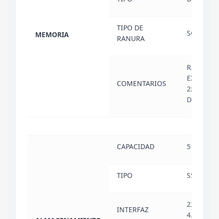
TIPO DE
SO-DIMM
MEMORIA
RANURA
RANURA 
EXPANSIÓ
COMENTARIOS
2x DDR5 
DIMM
CAPACIDAD
512 GB
TIPO
SSD M.2
2280 NVM
INTERFAZ
4.0