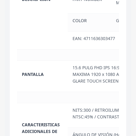
M02CV0
COLOR
GRISS B
EAN: 4711636303477
15.6 PULG FHD IPS 16:9 RESO
PANTALLA
MAXIMA 1920 x 1080 ANTI-
GLARE TOUCH SCREEN NO
NITS:300 / RETROILUMINACIÓN
NTSC:45% / CONTRASTE: 800:1
CARACTERISTICAS
ADICIONALES DE
ÁNGULO DE VISIÓN (H/V): 170/