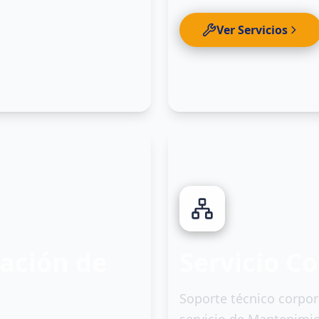
Ver Servicios
0
6
ación de
Servicio C
Soporte técnico corpor