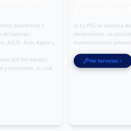
Consolas (P
iento preventivo y
Si tu PS5 se calienta 
o de laptops.
rendimiento, es posibl
o, ASUS, Acer, Apple y
mantenimiento prevent
ida útil del equipo,
Ver Servicios
 y constante, lo cual