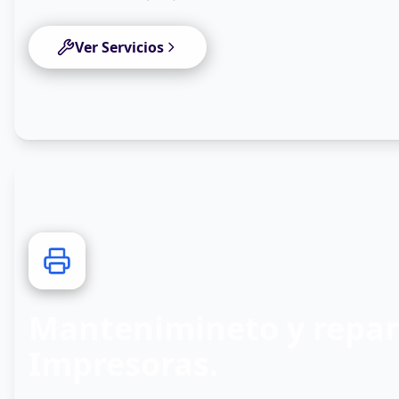
Ver Servicios
0
5
Mantenimineto y repar
Impresoras.