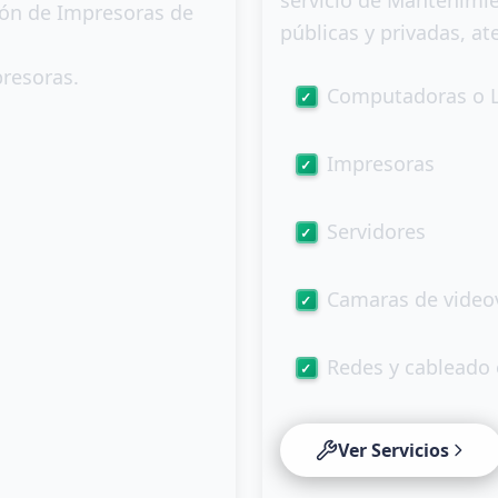
servicio de Mantenimie
ión de Impresoras de
públicas y privadas, a
presoras.
Computadoras o 
Impresoras
Servidores
Camaras de videov
Redes y cableado 
Ver Servicios