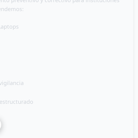
nto preventivo y correctivo para instituciones
tendemos:
Laptops
igilancia
estructurado