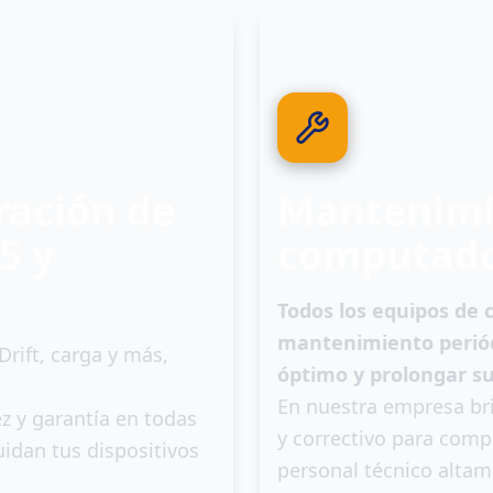
0
4
ración de
Mantenimie
5 y
computado
Todos los equipos de 
mantenimiento periód
rift, carga y más,
óptimo y prolongar su 
En nuestra empresa br
z y garantía en todas
y correctivo para comp
idan tus dispositivos
personal técnico altam