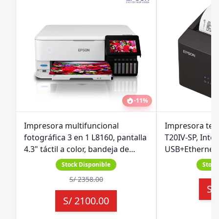
-
11
%
Impresora multifuncional
Impresora ter
fotográfica 3 en 1 L8160, pantalla
T20IV-SP, Inter
4.3" táctil a color, bandeja de
USB+Ethernet+
CD/DVD, lector SD, WIFI,
Stock Disponible
Stock
ethernet, USB
S/
2358.00
S/
S/
2100.00