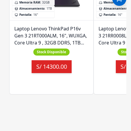
Memoria RAM
:
32GB
Memoria RAM
:
32
Almacenamiento
:
1TB
Almacenamiento
:
Pantalla
:
16"
Pantalla
:
16"
Laptop Lenovo ThinkPad P16v
Laptop Lenovo
Gen 3 21RT000ALM, 16", WUXGA,
3 21RR0008LM,
Core Ultra 9 , 32GB DDR5, 1TB
Core Ultra 9 S
Almacenamiento, TV 8GB.
RAM - 1TB SSD
Stock Disponible
Stock
Latina) Teclad
8GB, Windows 
S/
14300.00
S/
1