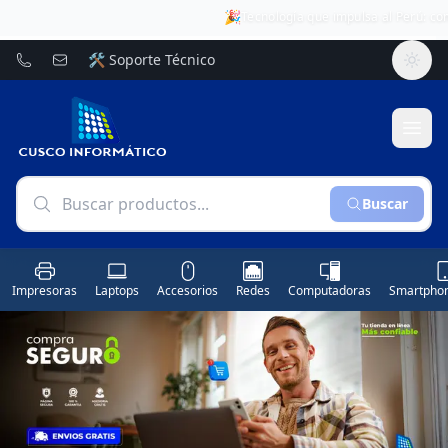
�
Envíos seguros a todo el Perú
🛠️
Soporte Técnico
Buscar
Impresoras
Laptops
Accesorios
Redes
Computadoras
Smartphon