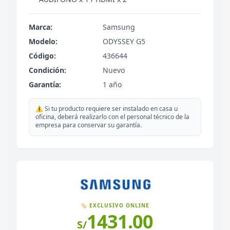
Marca:
Samsung
Modelo:
ODYSSEY G5
Código:
436644
Condición:
Nuevo
Garantía:
1 año
⚠️ Si tu producto requiere ser instalado en casa u
oficina, deberá realizarlo con el personal técnico de la
empresa para conservar su garantía.
🏷️ EXCLUSIVO ONLINE
1431.00
S/