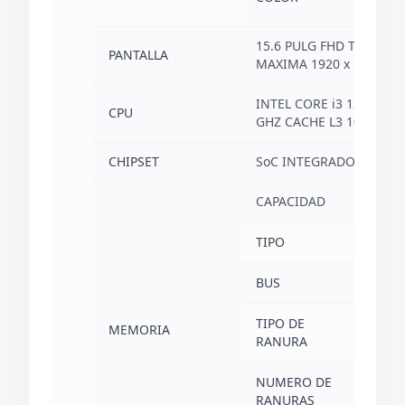
(GR
15.6 PULG FHD TN WID
PANTALLA
MAXIMA 1920 x 1080 AN
INTEL CORE i3 1215U 1.2
CPU
GHZ CACHE L3 10 MB
CHIPSET
SoC INTEGRADO INTEL
CAPACIDAD
8 
TIPO
DD
BUS
32
TIPO DE
MEMORIA
SO
RANURA
NUMERO DE
1
RANURAS