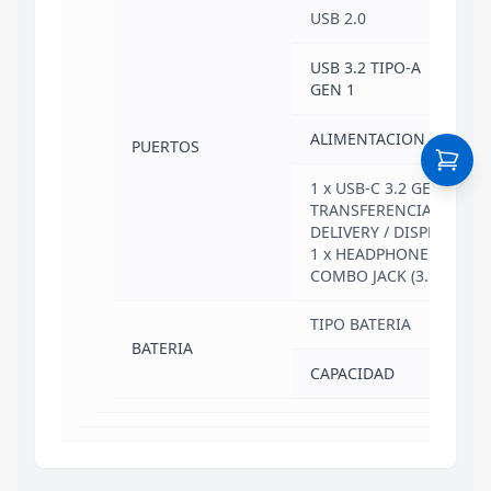
USB 2.0
1
USB 3.2 TIPO-A
2
GEN 1
ALIMENTACION
SI
PUERTOS
1 x USB-C 3.2 GEN 1 (S
TRANSFERENCIA DE DAT
DELIVERY / DISPLAYPORT
1 x HEADPHONE / MIC
COMBO JACK (3.5mm)
TIPO BATERIA
IN
BATERIA
CAPACIDAD
38