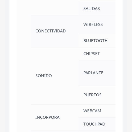
SALIDAS
HD
802
WIRELESS
Wi-
CONECTIVIDAD
BLUETOOTH
5.1
CHIPSET
AU
ST
PARLANTE
SP
SONIDO
X2
CO
PUERTOS
AU
WEBCAM
SI
INCORPORA
TOUCHPAD
SI