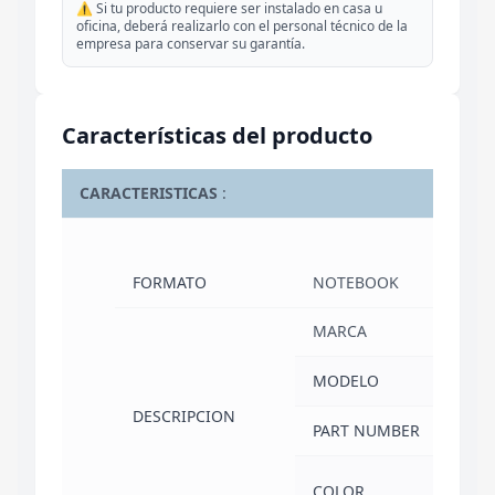
⚠️ Si tu producto requiere ser instalado en casa u
oficina, deberá realizarlo con el personal técnico de la
empresa para conservar su garantía.
Características del producto
CARACTERISTICAS
:
FORMATO
NOTEBOOK
MARCA
LE
MODELO
ID
DESCRIPCION
PART NUMBER
82
AR
COLOR