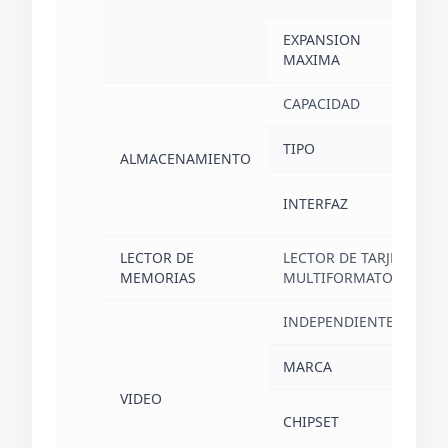
EXPANSION
16
MAXIMA
CAPACIDAD
51
TIPO
SS
ALMACENAMIENTO
224
INTERFAZ
NV
LECTOR DE
LECTOR DE TARJETAS SD
MEMORIAS
MULTIFORMATO
INDEPENDIENTE
NO
MARCA
IN
VIDEO
IN
CHIPSET
GR