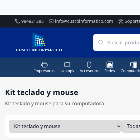
984821285
info@cuscoinformatico.com
🛠️
Soport
Impresoras
Laptops
Accesorios
Redes
Computado
Kit teclado y mouse
Kit teclado y mouse para su computadora