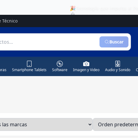
�
Envíos seguros a todo el Per
e Técnico
Buscar
ras
Smartphone Tablets
Software
Imagen y Video
Audio y Sonido
C