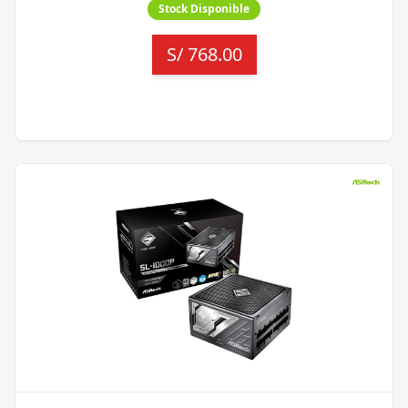
Stock Disponible
S/
768.00