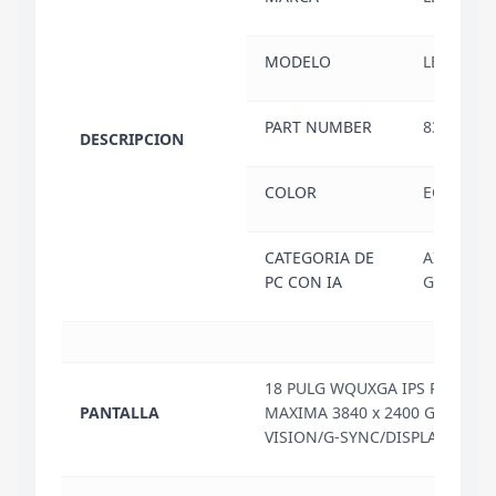
MODELO
LEGION 9
PART NUMBER
83EY000
DESCRIPCION
COLOR
ECLIPSE 
CATEGORIA DE
AI-POWE
PC CON IA
GAMING 
18 PULG WQUXGA IPS RESOLU
PANTALLA
MAXIMA 3840 x 2400 GLOSSY/
VISION/G-SYNC/DISPLAYHDR_4