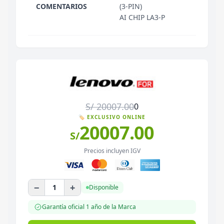
COMENTARIOS
(3-PIN)
AI CHIP LA3-P
S/
20007.00
0
🏷️ EXCLUSIVO ONLINE
20007.00
S/
Precios incluyen IGV
−
+
1
Disponible
Garantía oficial
1 año
de la Marca