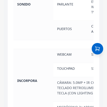
ESTEREO,
SONIDO
PARLANTE
WOOFERS,
TWEETER
COMBO
PUERTOS
AUDIO/M
WEBCAM
SI
TOUCHPAD
SI
INCORPORA
CÁMARA: 5.0MP + IR CON E-S
TECLADO RETROILUMINADO R
TECLA (CON LIGHTING LENS)