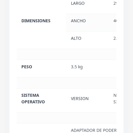
LARGO
29.69 cm
DIMENSIONES
ANCHO
40.30 cm
ALTO
2.79 cm
PESO
3.5 kg
SISTEMA
NO INCL
VERSION
OPERATIVO
SISTEMA 
ADAPTADOR DE PODER DE 400W