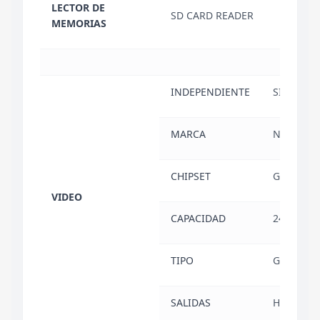
LECTOR DE
SD CARD READER
MEMORIAS
INDEPENDIENTE
SI
MARCA
NVIDIA
CHIPSET
GEFORCE 
VIDEO
CAPACIDAD
24 GB
TIPO
GDDR7
SALIDAS
HDMI