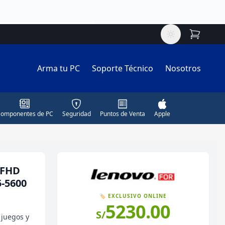
ú
Arma tu PC
Soporte Técnico
Nosotros
omponentes de PC
Seguridad
Puntos de Venta
Apple
 FHD
5-5600
🏷️ EXCLUSIVO ONLINE
5230.00
S/
 juegos y