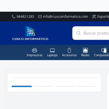
984821285
info@cuscoinformatico.com
🛠️
Soport
Impresoras
Laptops
Accesorios
Redes
Computado
AGOTADO