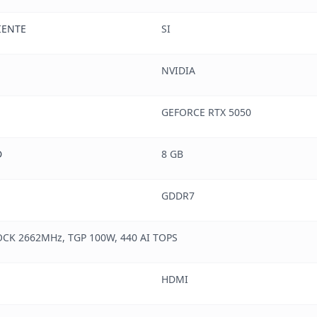
IENTE
SI
NVIDIA
GEFORCE RTX 5050
D
8 GB
GDDR7
CK 2662MHz, TGP 100W, 440 AI TOPS
HDMI