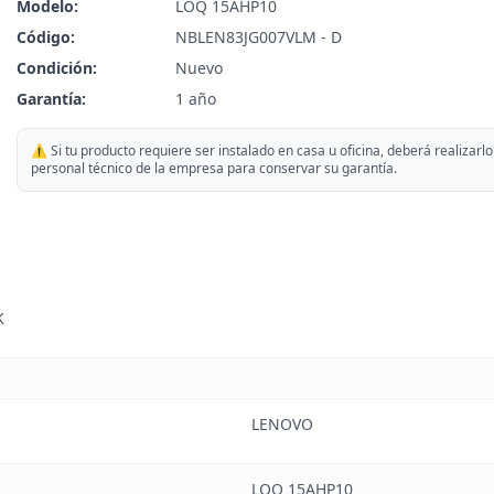
Modelo:
LOQ 15AHP10
Código:
NBLEN83JG007VLM - D
Condición:
Nuevo
Garantía:
1 año
⚠️ Si tu producto requiere ser instalado en casa u oficina, deberá realizarlo
personal técnico de la empresa para conservar su garantía.
K
LENOVO
LOQ 15AHP10