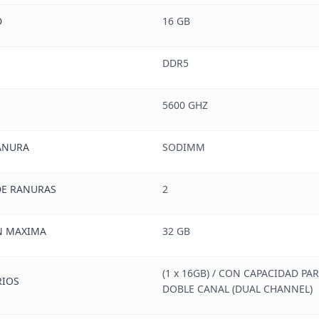
D
16 GB
DDR5
5600 GHZ
ANURA
SODIMM
E RANURAS
2
N MAXIMA
32 GB
(1 x 16GB) / CON CAPACIDAD PA
IOS
DOBLE CANAL (DUAL CHANNEL)