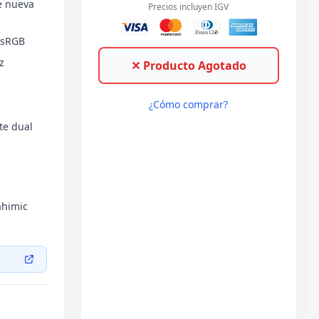
e nueva
Precios incluyen IGV
% sRGB
z
✕ Producto Agotado
¿Cómo comprar?
te dual
ahimic