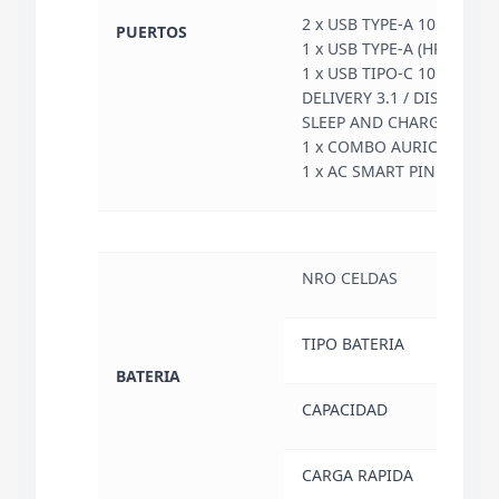
2 x USB TYPE-A 10 Gbps
PUERTOS
1 x USB TYPE-A (HP SLEEP
1 x USB TIPO-C 10 Gbps 
DELIVERY 3.1 / DISPLAYPOR
SLEEP AND CHARGE)
1 x COMBO AURICULAR/
1 x AC SMART PIN
NRO CELDAS
6
TIPO BATERIA
LI-P
BATERIA
CAPACIDAD
83 
CARGA RAPIDA
SI (