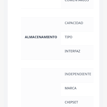
CAPACIDAD
1 TB
ALMACENAMIENTO
TIPO
SSD 
INTERFAZ
PCIe
INDEPENDIENTE
SI
MARCA
NVID
CHIPSET
GEFO