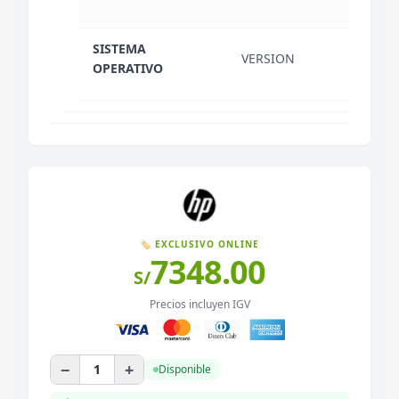
SISTEMA
VERSION
FREE
OPERATIVO
🏷️ EXCLUSIVO ONLINE
7348.00
S/
Precios incluyen IGV
−
+
1
Disponible