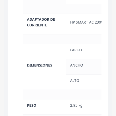
ADAPTADOR DE
HP SMART AC 230W
CORRIENTE
LARGO
38.7
DIMENSIONES
ANCHO
27.7
ALTO
2.75
PESO
2.95 kg