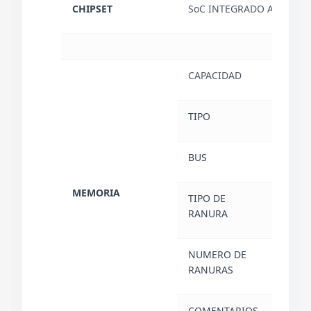
CHIPSET
SoC INTEGRADO AMD
CAPACIDAD
32 G
TIPO
DDR
BUS
5600
MEMORIA
TIPO DE
SO-
RANURA
NUMERO DE
2
RANURAS
COMENTARIOS
32GB 