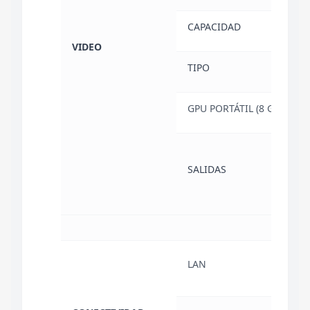
CAPACIDAD
8 GB
VIDEO
TIPO
GDD
GPU PORTÁTIL (8 GB GDD
HDM
SALIDAS
DISP
LAN
VEL