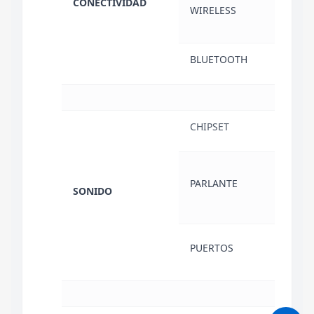
CONECTIVIDAD
REAL
WIRELESS
(2X2)
BLUETOOTH
5.4
CHIPSET
DTS:
BOCI
PARLANTE
(CON
SONIDO
AUDI
COM
PUERTOS
AUD