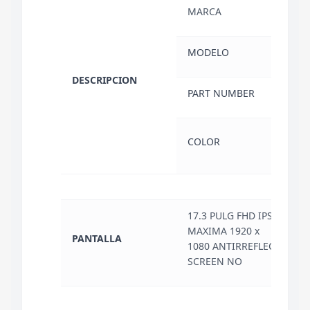
MARCA
HP
MODELO
OMEN
DESCRIPCION
PART NUMBER
CW4
SHA
COLOR
(NE
17.3 PULG FHD IPS RESO
MAXIMA 1920 x
PANTALLA
1080 ANTIRREFLECTANTE
SCREEN NO