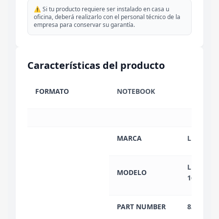
⚠️ Si tu producto requiere ser instalado en casa u
oficina, deberá realizarlo con el personal técnico de la
empresa para conservar su garantía.
Características del producto
FORMATO
NOTEBOOK
MARCA
LENOVO
LEGION 
MODELO
16ADR10
PART NUMBER
83LT002