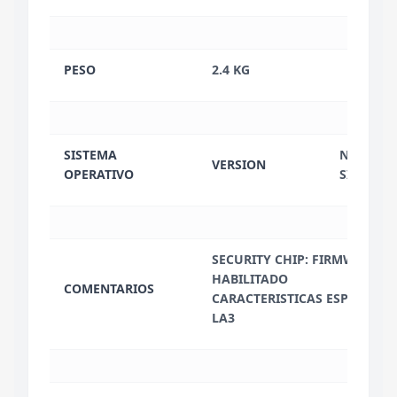
PESO
2.4 KG
SISTEMA
NO INCL
VERSION
OPERATIVO
SISTEMA
SECURITY CHIP: FIRMWARE TP
HABILITADO
COMENTARIOS
CARACTERISTICAS ESPECIALES:
LA3