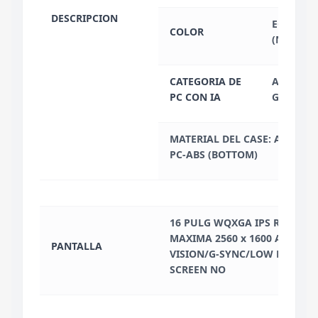
DESCRIPCION
ECLIPSE 
COLOR
(NEGRO)
CATEGORIA DE
AI-POWE
PC CON IA
GAMING 
MATERIAL DEL CASE: ALUMINI
PC-ABS (BOTTOM)
16 PULG WQXGA IPS RESOLU
MAXIMA 2560 x 1600 ANTI-G
PANTALLA
VISION/G-SYNC/LOW BLUE L
SCREEN NO