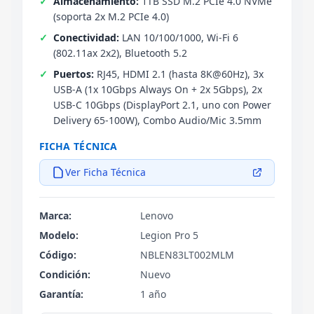
Almacenamiento:
1TB SSD M.2 PCIe 4.0 NVMe
(soporta 2x M.2 PCIe 4.0)
Conectividad:
LAN 10/100/1000, Wi-Fi 6
(802.11ax 2x2), Bluetooth 5.2
Puertos:
RJ45, HDMI 2.1 (hasta 8K@60Hz), 3x
USB-A (1x 10Gbps Always On + 2x 5Gbps), 2x
USB-C 10Gbps (DisplayPort 2.1, uno con Power
Delivery 65-100W), Combo Audio/Mic 3.5mm
FICHA TÉCNICA
Ver Ficha Técnica
Marca:
Lenovo
Modelo:
Legion Pro 5
Código:
NBLEN83LT002MLM
Condición:
Nuevo
Garantía:
1 año