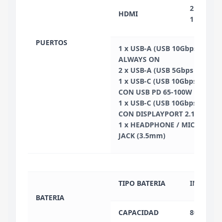
2.1 (Has
HDMI
1
PUERTOS
1 x USB-A (USB 10Gbps / USB 3
ALWAYS ON
2 x USB-A (USB 5Gbps / USB 3
1 x USB-C (USB 10Gbps / USB 3
CON USB PD 65-100W y DISPL
1 x USB-C (USB 10Gbps / USB 
CON DISPLAYPORT 2.1
1 x HEADPHONE / MICROPH
JACK (3.5mm)
TIPO BATERIA
INTEGRA
BATERIA
CAPACIDAD
80 WH