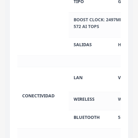
TIPO
GDDR7
BOOST CLOCK: 2497MHz / TGP
572 AI TOPS
SALIDAS
HDMI
LAN
VELOCID
CONECTIVIDAD
WIRELESS
WI-FI 6 8
BLUETOOTH
5.2