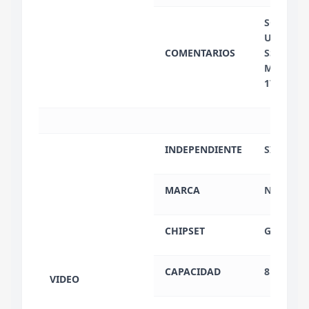
SOPORTA
UNIDADES
COMENTARIOS
SSD):
M.2 2242
1TB CAD
INDEPENDIENTE
SI
MARCA
NVIDIA
CHIPSET
GEFORCE 
CAPACIDAD
8 GB
VIDEO