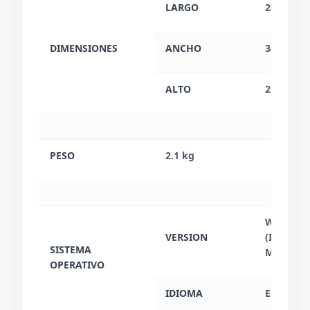
LARGO
24.86 CM
DIMENSIONES
ANCHO
36.15 CM
ALTO
2.63 CM
PESO
2.1 kg
WINDOWS
VERSION
(ING / ES
SISTEMA
MEXICANO
OPERATIVO
IDIOMA
ESPAÑOL