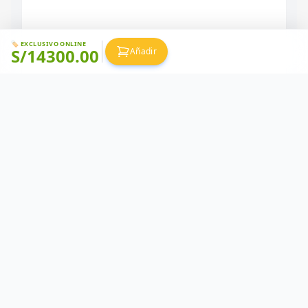
🏷️ EXCLUSIVO ONLINE
S/
14300.00
Añadir