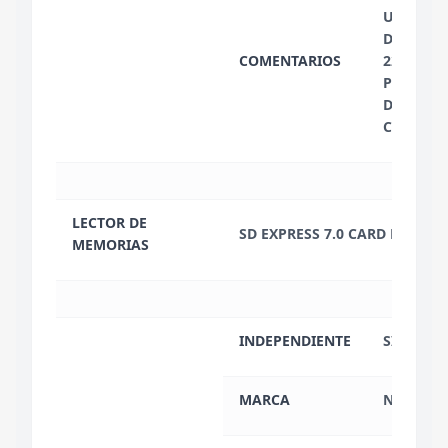
UNIDADES
DE HASTA
COMENTARIOS
2280 GEN
PERFORM
DE HASTA
CADA UN
LECTOR DE
SD EXPRESS 7.0 CARD READER
MEMORIAS
INDEPENDIENTE
SI
MARCA
NVIDIA