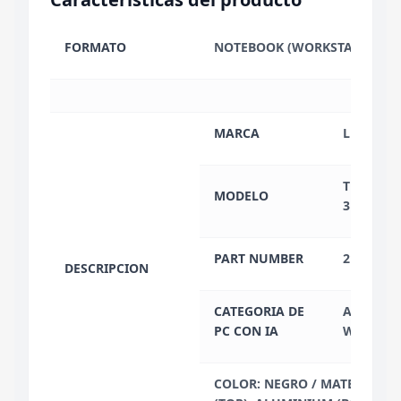
FORMATO
NOTEBOOK (WORKSTATION)
MARCA
LENOVO
THINKPA
MODELO
3
PART NUMBER
21RT000
DESCRIPCION
CATEGORIA DE
AI-READ
PC CON IA
WORKSTA
COLOR: NEGRO / MATERIAL: 