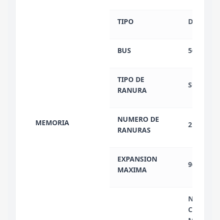
TIPO
DDR5
BUS
5600 MH
TIPO DE
SO-DIMM
RANURA
NUMERO DE
MEMORIA
2
RANURAS
EXPANSION
96 GB
MAXIMA
NON-ECC
CHANNEL