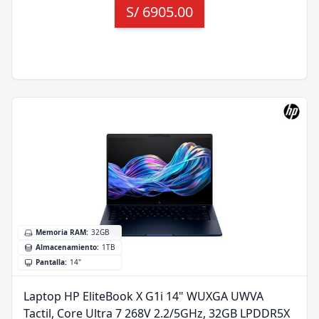
S/
6905.00
Memoria RAM
:
32GB
Almacenamiento
:
1TB
Pantalla
:
14"
Laptop HP EliteBook X G1i 14" WUXGA UWVA
Tactil, Core Ultra 7 268V 2.2/5GHz, 32GB LPDDR5X