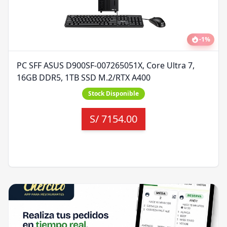
-
1
%
PC SFF ASUS D900SF-007265051X, Core Ultra 7,
16GB DDR5, 1TB SSD M.2/RTX A400
Stock Disponible
S/
7154.00