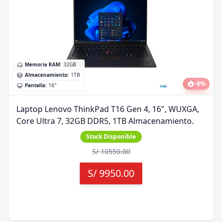
Memoria RAM
:
32GB
Almacenamiento
:
1TB
-
8
%
Pantalla
:
16"
Laptop Lenovo ThinkPad T16 Gen 4, 16", WUXGA,
Core Ultra 7, 32GB DDR5, 1TB Almacenamiento.
Stock Disponible
S/
10550.00
S/
9950.00