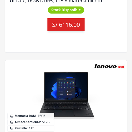
Ultra 7, 16GB DDR5, 1TB Almacenamiento.
Stock Disponible
S/
6116.00
Memoria RAM
:
16GB
Almacenamiento
:
512GB
Pantalla
:
14"