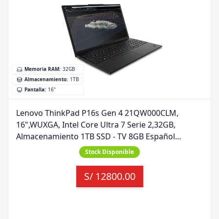
Memoria RAM
:
32GB
Almacenamiento
:
1TB
Pantalla
:
16"
Lenovo ThinkPad P16s Gen 4 21QW000CLM,
16",WUXGA, Intel Core Ultra 7 Serie 2,32GB,
Almacenamiento 1TB SSD - TV 8GB Español
(América Latina) Teclado - Negro, Windows 11 Pro
Stock Disponible
S/
12800.00